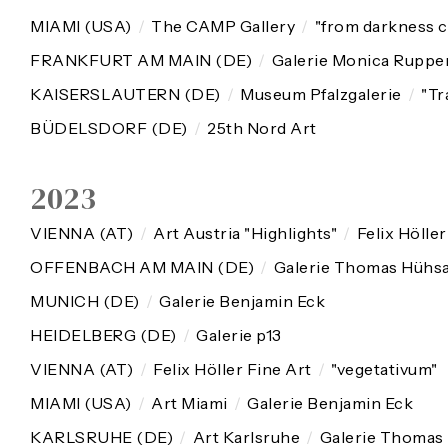
MIAMI (USA)
/
The CAMP Gallery
/
"from darkness 
FRANKFURT AM MAIN (DE)
/
Galerie Monica Ruppe
KAISERSLAUTERN (DE)
/
Museum Pfalzgalerie
/
"Tr
BÜDELSDORF (DE)
/
25th Nord Art
2023
VIENNA (AT)
/
Art Austria "Highlights"
/
Felix Hölle
OFFENBACH AM MAIN (DE)
/
Galerie Thomas Hühs
MUNICH (DE)
/
Galerie Benjamin Eck
HEIDELBERG (DE)
/
Galerie p13
VIENNA (AT)
/
Felix Höller Fine Art
/
"vegetativum"
MIAMI (USA)
/
Art Miami
/
Galerie Benjamin Eck
KARLSRUHE (DE)
/
Art Karlsruhe
/
Galerie Thomas