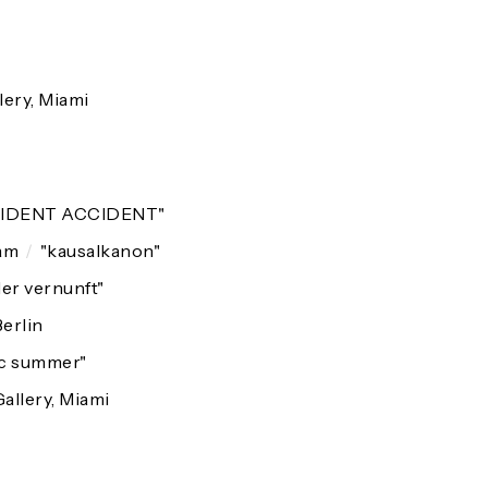
ery, Miami
CIDENT ACCIDENT"
am
/
"kausalkanon"
der vernunft"
Berlin
ic summer"
llery, Miami