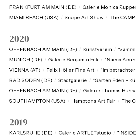
FRANKFURT AM MAIN (DE)
/
Galerie Monica Ruppe
MIAMI BEACH (USA)
/
Scope Art Show
/
The CAMP G
2020
OFFENBACH AM MAIN (DE)
/
Kunstverein
/
"Samml
MUNICH (DE)
/
Galerie Benjamin Eck
/
"Naima Aouni
VIENNA (AT)
/
Felix Höller Fine Art
/
"im betrachter
BAD SODEN (DE)
/
Stadtgalerie
/
“Garten Eden – Kün
OFFENBACH AM MAIN (DE)
/
Galerie Thomas Hühs
SOUTHAMPTON (USA)
/
Hamptons Art Fair
/
The C
2019
KARLSRUHE (DE)
/
Galerie ARTLETstudio
/
"INSID