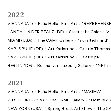
2022
VIENNA (AT)
/
Felix Höller Fine Art
/
"REPREHENS
LANDAU IN DER PFALZ (DE)
/
Städtische Galerie, Vi
MIAMI (USA)
/
The CAMP Gallery
/
"a grafted mind"
KARLSRUHE (DE)
/
Art Karlsruhe
/
Galerie Thomas
KARLSRUHE (DE)
/
Art Karlsruhe
/
Galerie p13
BERLIN (DE)
/
Bermel von Luxburg Gallery
/
"NFT me
2021
VIENNA (AT)
/
Felix Höller Fine Art
/
"MAGMA"
WESTPORT (USA)
/
The CAMP Gallery
/
"Dominik Sc
NEW YORK (USA)
/
Spring Break Art Show
/
The CA