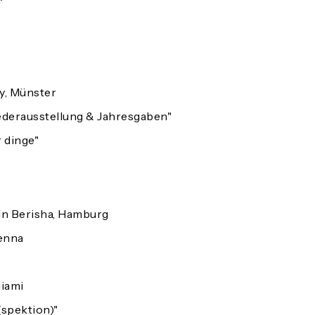
y, Münster
ederausstellung & Jahresgaben"
 dinge"
in Berisha, Hamburg
ienna
iami
spektion)"