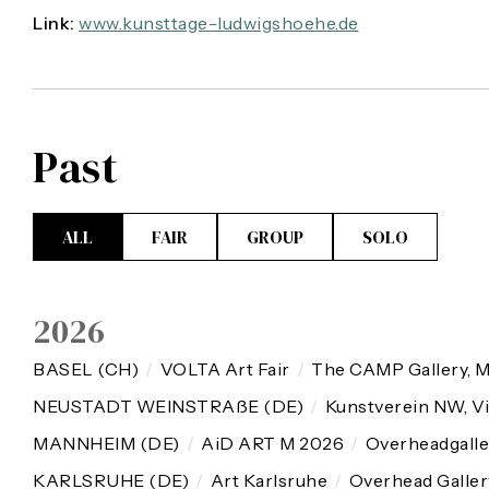
Link:
www.kunsttage-ludwigshoehe.de
Past
ALL
FAIR
GROUP
SOLO
2026
BASEL (CH)
/
VOLTA Art Fair
/
The CAMP Gallery, M
NEUSTADT WEINSTRAßE (DE)
/
Kunstverein NW, V
MANNHEIM (DE)
/
AiD ART M 2026
/
Overheadgalle
KARLSRUHE (DE)
/
Art Karlsruhe
/
Overhead Galler