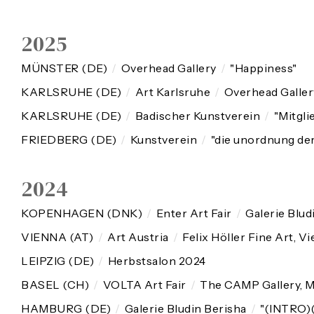
2025
MÜNSTER (DE)
/
Overhead Gallery
/
"Happiness"
KARLSRUHE (DE)
/
Art Karlsruhe
/
Overhead Galler
KARLSRUHE (DE)
/
Badischer Kunstverein
/
"Mitgli
FRIEDBERG (DE)
/
Kunstverein
/
"die unordnung der
2024
KOPENHAGEN (DNK)
/
Enter Art Fair
/
Galerie Blud
VIENNA (AT)
/
Art Austria
/
Felix Höller Fine Art, V
LEIPZIG (DE)
/
Herbstsalon 2024
BASEL (CH)
/
VOLTA Art Fair
/
The CAMP Gallery, M
HAMBURG (DE)
/
Galerie Bludin Berisha
/
"(INTRO)(