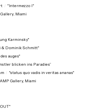
rt
/
"Intermezzo I"
allery, Miami
ung Karminsky"
 & Dominik Schmitt"
 des auges"
stler blicken ins Paradies”
am
/
"status quo vadis in veritas ananas"
AMP Gallery, Miami
EOUT"