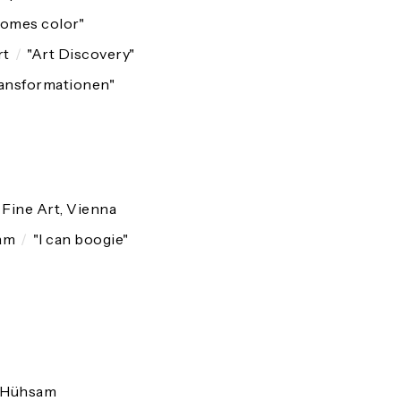
comes color"
rt
/
"Art Discovery"
ansformationen"
r Fine Art, Vienna
am
/
"I can boogie"
 Hühsam