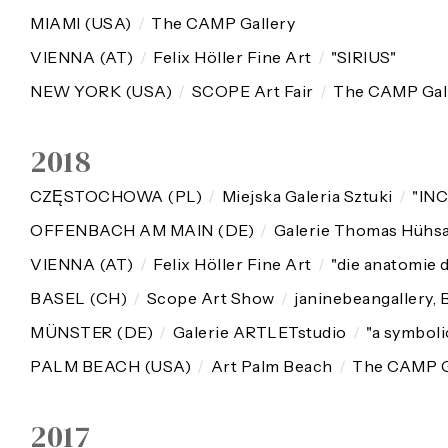
MIAMI (USA)
/
The CAMP Gallery
VIENNA (AT)
/
Felix Höller Fine Art
/
"SIRIUS"
NEW YORK (USA)
/
SCOPE Art Fair
/
The CAMP Gall
2018
CZĘSTOCHOWA (PL)
/
Miejska Galeria Sztuki
/
"IN
OFFENBACH AM MAIN (DE)
/
Galerie Thomas Hühs
VIENNA (AT)
/
Felix Höller Fine Art
/
"die anatomie 
BASEL (CH)
/
Scope Art Show
/
janinebeangallery, 
MÜNSTER (DE)
/
Galerie ARTLETstudio
/
"a symbol
PALM BEACH (USA)
/
Art Palm Beach
/
The CAMP Ga
2017