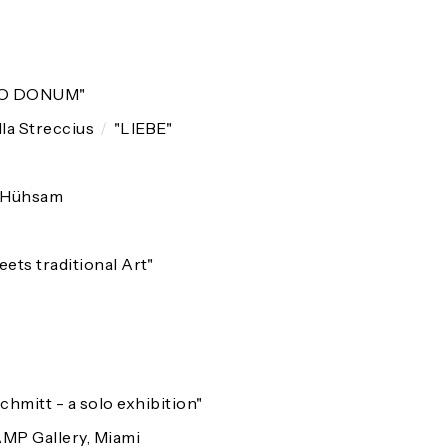
IO DONUM"
lla Streccius
/
"LIEBE"
 Hühsam
ets traditional Art"
hmitt - a solo exhibition"
MP Gallery, Miami