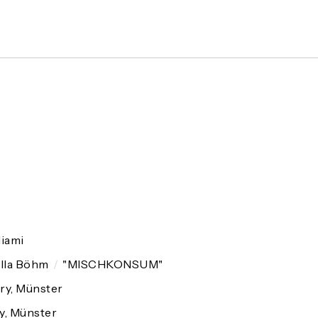
iami
illa Böhm
/
"MISCHKONSUM"
ry, Münster
y, Münster